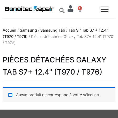
Aller
0
au
Panier
contenu
Accueil
/
Samsung
/
Samsung Tab
/
Tab S
/
Tab S7 + 12.4"
(T970 / T976)
/ Pièces détachées Galaxy Tab S7+ 12.4" (T970
/ T976)
PIÈCES DÉTACHÉES GALAXY
TAB S7+ 12.4" (T970 / T976)
Aucun produit ne correspond à votre sélection.