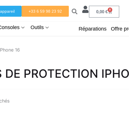
0
appareil
+33 6 59 98 23 92
Panier
0,00
€
Consoles
Outils
Réparations
Offre pr
iPhone 16
S DE PROTECTION IPHO
ichés