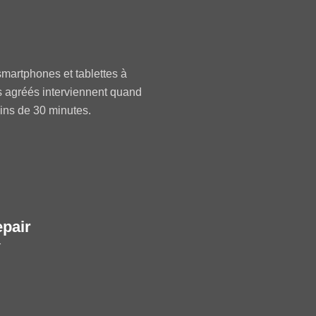
martphones et tablettes à
s agréés interviennent quand
oins de 30 minutes.
epair
r