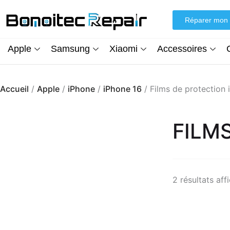
Aller
au
Réparer mon 
contenu
Apple
Samsung
Xiaomi
Accessoires
Accueil
/
Apple
/
iPhone
/
iPhone 16
/ Films de protection 
FILM
2 résultats aff
Écran iPhone XR (inCell) FHD + Kit