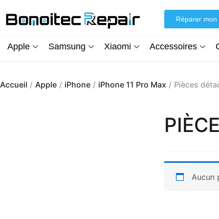
Aller
au
Réparer mon 
contenu
Apple
Samsung
Xiaomi
Accessoires
Accueil
/
Apple
/
iPhone
/
iPhone 11 Pro Max
/ Pièces déta
PIÈC
Aucun p
Écran iPhone XR (inCell) FHD + Kit