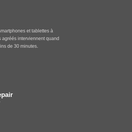
martphones et tablettes à
s agréés interviennent quand
oins de 30 minutes.
epair
r