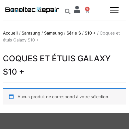
Aller
0
au
Panier
contenu
Accueil
/
Samsung
/
Samsung
/
Série S
/
S10 +
/ Coques et
étuis Galaxy S10 +
COQUES ET ÉTUIS GALAXY
S10 +
Aucun produit ne correspond à votre sélection.