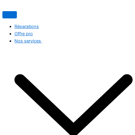
Search...
Aller
au
contenu
Réparations
Offre pro
Nos services