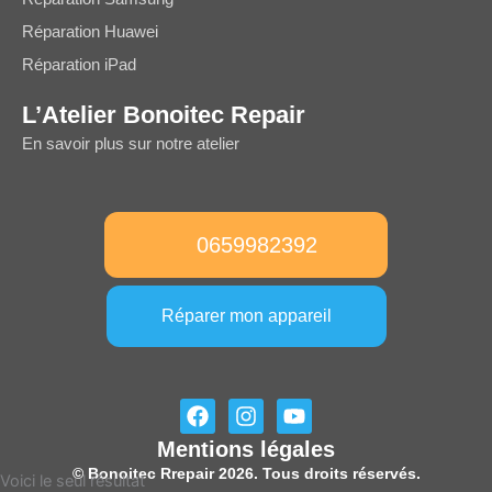
Réparation Huawei
Réparation iPad
L’Atelier Bonoitec Repair
En savoir plus sur notre atelier
0659982392
Réparer mon appareil
F
I
Y
a
n
o
Mentions légales
c
s
u
e
t
t
© Bonoitec Rrepair 2026. Tous droits réservés.
Voici le seul résultat