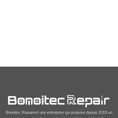
Coque transparente
pour Samsung A32
4G
9,50
€
Bonoitec Repairest une entreprise qui propose depuis 2019 un