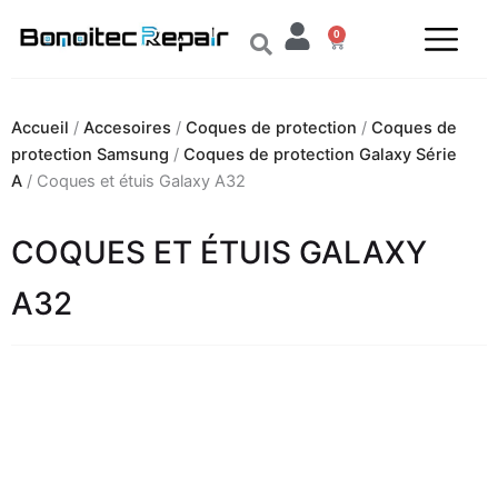
Aller
0
au
Panier
contenu
Accueil
/
Accesoires
/
Coques de protection
/
Coques de
protection Samsung
/
Coques de protection Galaxy Série
A
/ Coques et étuis Galaxy A32
COQUES ET ÉTUIS GALAXY
A32