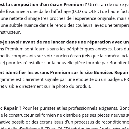
est la composition d’un écran Premium ?
Un écran de notre g
ctile fusionnée à une dalle d’affichage (LCD ou OLED) de haute fact
t une netteté d’image très proches de l’expérience originale, mais à
 une subtile nuance dans le rendu des couleurs, avec une tempéra
nstructeur.
s-je savoir avant de me lancer dans une réparation avec u
ns Premium sont fournis sans les périphériques annexes. Lors d
 petits composants sur votre ancien écran (tels que la caméra facia
e) pour les réinstaller sur la nouvelle pièce fournie par Bonoitec 
 identifier les écrans Premium sur le site Bonoitec Repair
 gamme est clairement signalé par une étiquette ou un badge « P
ve) visible directement sur la photo du produit.
c Repair ?
Pour les puristes et les professionnels exigeants, Bon
le constructeur californien ne distribue pas ses pièces neuves s
native possible : des écrans issus d’un processus de recondition
itable dalle d’affichage (LCD ou OLED) fabriquée par Apple, récupér