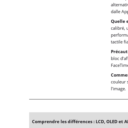
alternat
dalle Ap
Quelle 
calibré,
performa
tactile f
Précaut
bloc d’a
FaceTime
Comment
couleur 
l’image.
Comprendre les différences : LCD, OLED et