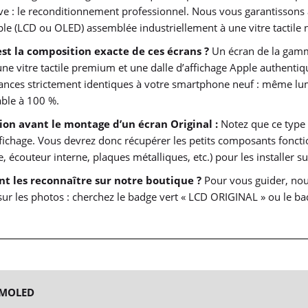
ive : le reconditionnement professionnel. Nous vous garantissons 
ple (LCD ou OLED) assemblée industriellement à une vitre tactile 
est la composition exacte de ces écrans ?
Un écran de la gamm
 une vitre tactile premium et une dalle d’affichage Apple authentiq
nces strictement identiques à votre smartphone neuf : même lumi
iable à 100 %.
ion avant le montage d’un écran Original :
Notez que ce type 
ffichage. Vous devrez donc récupérer les petits composants fonct
, écouteur interne, plaques métalliques, etc.) pour les installer s
 les reconnaître sur notre boutique ?
Pour vous guider, nous
sur les photos : cherchez le badge vert « LCD ORIGINAL » ou le 
 AMOLED