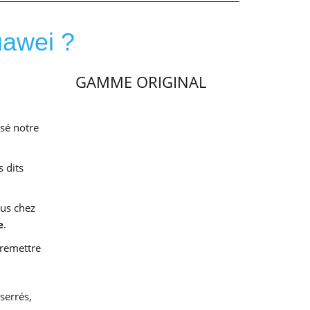
uawei ?
GAMME ORIGINAL
isé notre
 dits
dus chez
e
.
 remettre
serrés,