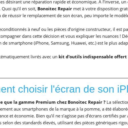
ces désirant une réparation rapide et économique. À l’inverse, un
Quoi qu’il en soit,
Bonoitec Repair
met à votre disposition gr
acun de réussir le remplacement de son écran, peu importe le modèle
econditionnés à neuf ou les pièces d’origine constructeur, il est par
compagner dans cette décision et vous expliquer les nuances ! Dé
 de smartphone (iPhone, Samsung, Huawei, etc.) est le plus adapt
ystématiquement livrés avec un
kit d’outils indispensable offert
t choisir l'écran de son i
ce que la gamme Premium chez Bonoitec Repair ?
La sélecti
lement aux smartphones de la marque à la pomme, a été élaborée p
nce et économie. Bien qu’il ne s’agisse pas d’écrans certifiés pa
s selon des standards élevés, utilisant des pièces génériques rigo