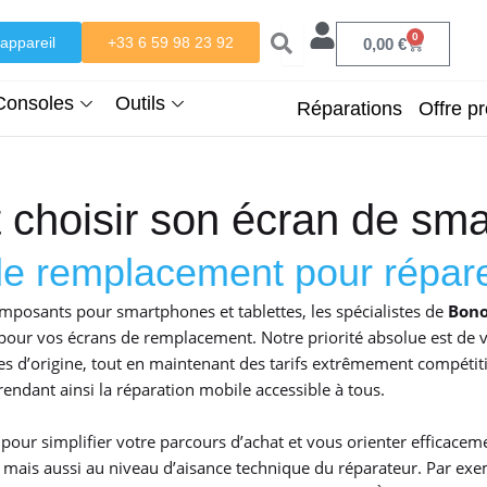
0
appareil
+33 6 59 98 23 92
Panier
0,00
€
Consoles
Outils
Réparations
Offre pr
choisir son écran de sma
 de remplacement pour répar
omposants pour smartphones et tablettes, les spécialistes de
Bono
 pour vos écrans de remplacement. Notre priorité absolue est de 
lles d’origine, tout en maintenant des tarifs extrêmement compétit
endant ainsi la réparation mobile accessible à tous.
 pour simplifier votre parcours d’achat et vous orienter efficacem
mais aussi au niveau d’aisance technique du réparateur. Par exe