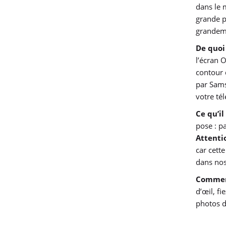
dans le 
grande p
grandeme
De quoi
l’écran 
contour 
par Sams
votre té
Ce qu’i
pose : pa
Attentio
car cette
dans nos 
Comment
d’œil, f
photos d