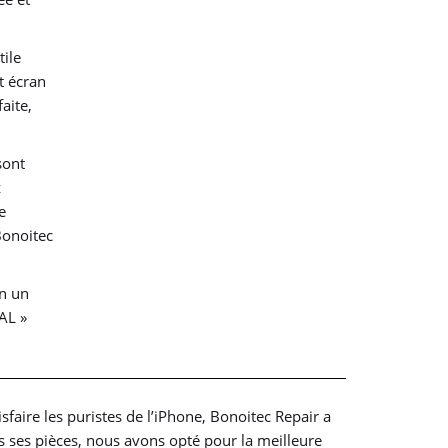
tile
t écran
aite,
sont
z
e
Bonoitec
en un
AL »
sfaire les puristes de l’iPhone, Bonoitec Repair a
 ses pièces, nous avons opté pour la meilleure