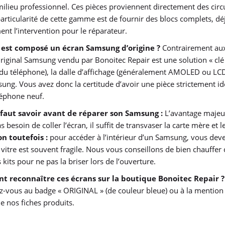
milieu professionnel. Ces pièces proviennent directement des circui
articularité de cette gamme est de fournir des blocs complets, déj
nt l’intervention pour le réparateur.
 est composé un écran Samsung d’origine ?
Contrairement aux
Original Samsung vendu par Bonoitec Repair est une solution « clé e
du téléphone), la dalle d’affichage (généralement AMOLED ou LCD) e
ung. Vous avez donc la certitude d’avoir une pièce strictement ide
léphone neuf.
l faut savoir avant de réparer son Samsung :
L’avantage majeur d
s besoin de coller l’écran, il suffit de transvaser la carte mère e
n toutefois :
pour accéder à l’intérieur d’un Samsung, vous devez 
 vitre est souvent fragile. Nous vous conseillons de bien chauffer ce
kits pour ne pas la briser lors de l’ouverture.
 reconnaître ces écrans sur la boutique Bonoitec Repair ?
iez-vous au badge « ORIGINAL » (de couleur bleue) ou à la mention «
e nos fiches produits.