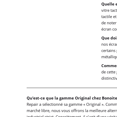
Quelle 
vitre ta
tactile e
de noter
écran co
Que doi
nos écra
certains
métalliqu
Comment
de cette
distincti
Qu’est-ce que la gamme Original chez Bonoite
Repair a sélectionné sa gamme « Original ». Comme 
marché libre, nous vous offrons la meilleure alter
industriel strict. Concrètement, il s’agit d’une vér