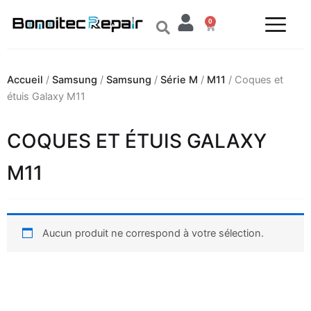
Aller
0
au
Panier
contenu
Accueil
/
Samsung
/
Samsung
/
Série M
/
M11
/ Coques et
étuis Galaxy M11
COQUES ET ÉTUIS GALAXY
M11
Aucun produit ne correspond à votre sélection.