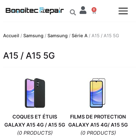
Aller
0
au
Panier
contenu
Accueil
/
Samsung
/
Samsung
/
Série A
/ A15 / A15 5G
A15 / A15 5G
COQUES ET ÉTUIS
FILMS DE PROTECTION
GALAXY A15 4G / A15 5G
GALAXY A15 4G/ A15 5G
(0 PRODUCTS)
(0 PRODUCTS)