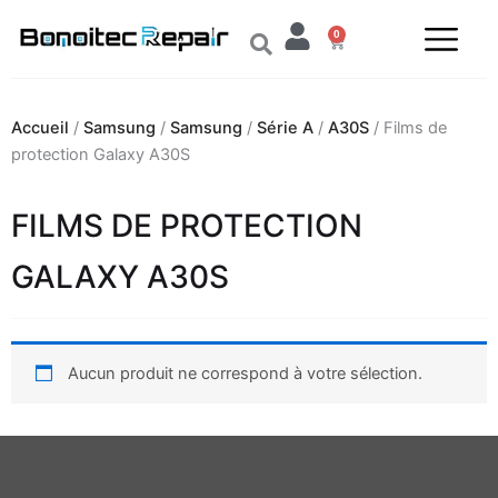
Aller
0
au
Panier
contenu
Accueil
/
Samsung
/
Samsung
/
Série A
/
A30S
/ Films de
protection Galaxy A30S
FILMS DE PROTECTION
GALAXY A30S
Aucun produit ne correspond à votre sélection.