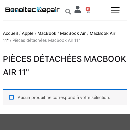
Aller
0
au
Panier
contenu
Accueil
/
Apple
/
MacBook
/
MacBook Air
/
MacBook Air
11"
/ Pièces détachées MacBook Air 11"
PIÈCES DÉTACHÉES MACBOOK
AIR 11"
Aucun produit ne correspond à votre sélection.