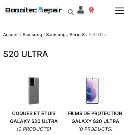
Aller
0
au
Panier
contenu
Accueil
/
Samsung
/
Samsung
/
Série S
/ S20 Ultra
S20 ULTRA
COQUES ET ÉTUIS
FILMS DE PROTECTION
GALAXY S20 ULTRA
GALAXY S20 ULTRA
(0 PRODUCTS)
(0 PRODUCTS)