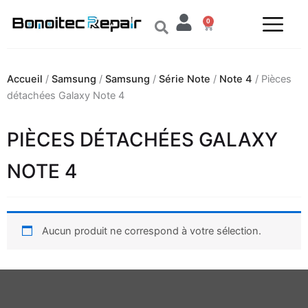
Aller
0
au
Panier
contenu
Accueil
/
Samsung
/
Samsung
/
Série Note
/
Note 4
/ Pièces
détachées Galaxy Note 4
PIÈCES DÉTACHÉES GALAXY
NOTE 4
Aucun produit ne correspond à votre sélection.