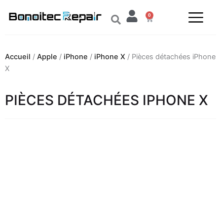
Aller
0
au
Panier
contenu
Accueil
/
Apple
/
iPhone
/
iPhone X
/ Pièces détachées iPhone
X
PIÈCES DÉTACHÉES IPHONE X