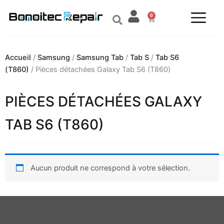
Aller
0
au
Panier
contenu
Accueil
/
Samsung
/
Samsung Tab
/
Tab S
/
Tab S6
(T860)
/ Pièces détachées Galaxy Tab S6 (T860)
PIÈCES DÉTACHÉES GALAXY
TAB S6 (T860)
Aucun produit ne correspond à votre sélection.