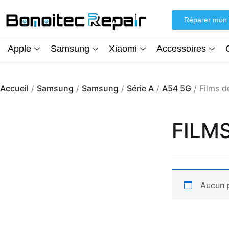
Aller
au
Réparer mon 
contenu
Apple
Samsung
Xiaomi
Accessoires
Accueil
/
Samsung
/
Samsung
/
Série A
/
A54 5G
/ Films d
FILM
Aucun p
Écran iPhone XR (inCell) FHD + Kit