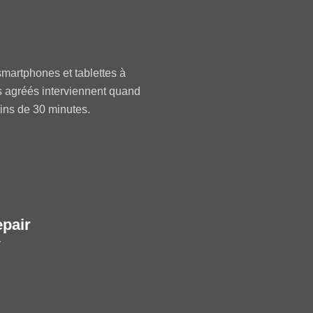
martphones et tablettes à
s agréés interviennent quand
oins de 30 minutes.
epair
r