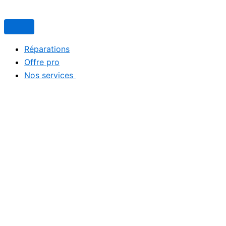
Search...
Aller
au
contenu
Réparations
Offre pro
Nos services