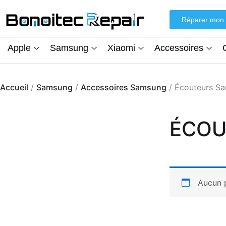
Aller
au
Réparer mon 
contenu
Apple
Samsung
Xiaomi
Accessoires
Accueil
/
Samsung
/
Accessoires Samsung
/ Écouteurs S
ÉCOU
Aucun p
Écran iPhone XR (inCell) FHD + Kit