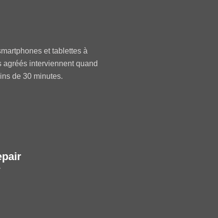
martphones et tablettes à
s agréés interviennent quand
oins de 30 minutes.
epair
r