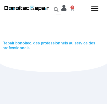
Aller
0
au
Panier
contenu
Repair bonoitec, des professionnels au service des
professionnels