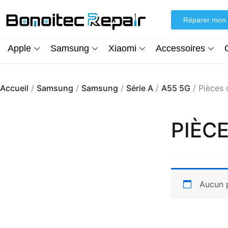
Aller
au
Réparer mon 
contenu
Apple
Samsung
Xiaomi
Accessoires
Accueil
/
Samsung
/
Samsung
/
Série A
/
A55 5G
/ Pièces
PIÈC
Aucun p
Écran iPhone XR (inCell) FHD + Kit