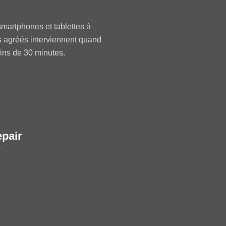
martphones et tablettes à
s agréés interviennent quand
oins de 30 minutes.
epair
r