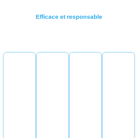
Efficace et responsable
Les engagements d’ Repair
bonoitec
Des prix
Les
Une
Un
compétitifs
meilleure
garanti
déplac
et
s pièces
transparen
e de 3
ement
du
ts
mois
offert
marché
Avec Repair
bonoitec,
Nous utilisons
90 jours de
Les
vous ne vous
uniquement
garantie,
techniciens
faites pas
des pièces
dans le cas
Repair
avoir. Chaque
officielles ou
où un
Bonoitec se
réparation est
identiques
précédée
problème
déplacent
aux
d’un devis, à
surviendrait
jusqu’à
originales. En