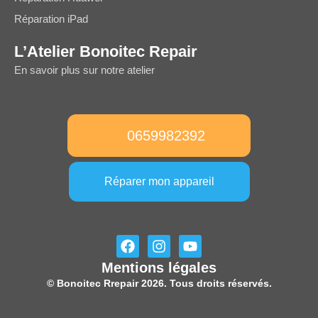
Réparation iPad
L’Atelier Bonoitec Repair
En savoir plus sur notre atelier
0659982392
Réparer mon appareil
F
I
Y
a
n
o
Mentions légales
c
s
u
e
t
t
© Bonoitec Rrepair 2026. Tous droits réservés.
b
a
u
o
g
b