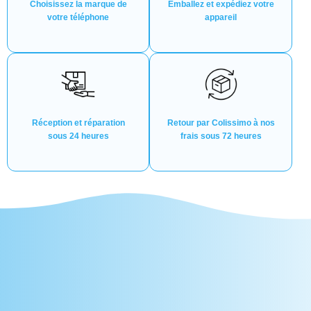
Choisissez la marque de
Emballez et expédiez votre
votre téléphone
appareil
Réception et réparation
Retour par Colissimo à nos
sous 24 heures
frais sous 72 heures