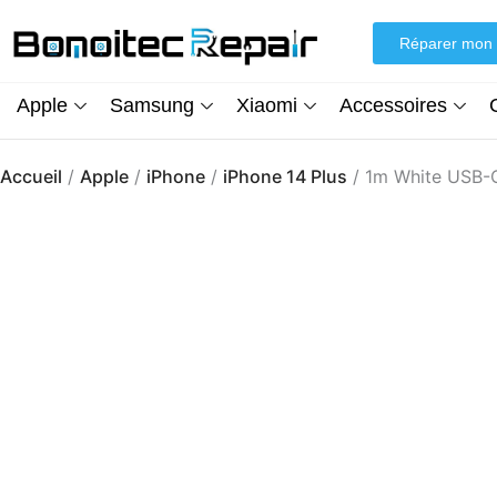
Aller
au
Réparer mon 
contenu
Apple
Samsung
Xiaomi
Accessoires
Accueil
/
Apple
/
iPhone
/
iPhone 14 Plus
/ 1m White USB-