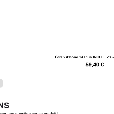
Écran iPhone 14 Plus INCELL ZY 
59,40
€
NS
ser une question sur ce produit !