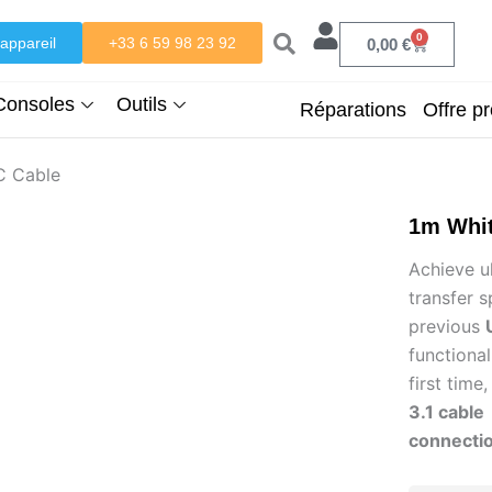
0
appareil
+33 6 59 98 23 92
Panier
0,00
€
Consoles
Outils
Réparations
Offre pr
C Cable
1m Whi
Achieve ul
transfer 
previous
functional
first tim
3.1 cable
connectio