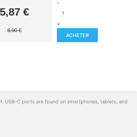
Le
Le
quantité
-
prix
prix
de
5,87
€
1m
initial
actuel
White
+
était :
est :
USB-
6,90
€
C
6,90 €.
5,87 €.
ACHETER
Cable
t. USB-C ports are found on smartphones, tablets, and