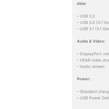
data:
– USB 2.0
– USB 3.0 (3.1 Ge
– USB 3.1 (3.1 Ge
Audio & Video:
– DisplayPort vi
– HDMI video st
– Audio stream
Power:
– Standard charg
– USB Power Deli