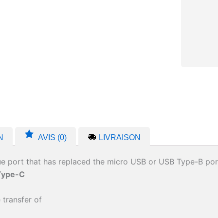
N
AVIS (0)
LIVRAISON
ue port that has replaced the micro USB or USB Type-B por
Type-C
 transfer of