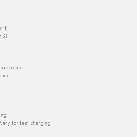
n 1)
n 2)
deo stream
ream
ing
very for fast charging