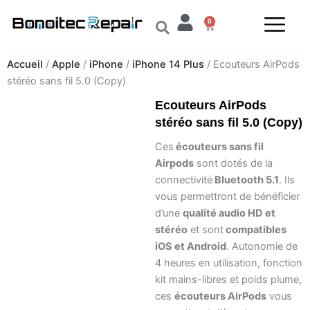
Aller
0
au
Panier
contenu
Accueil
/
Apple
/
iPhone
/
iPhone 14 Plus
/ Ecouteurs AirPods
stéréo sans fil 5.0 (Copy)
Ecouteurs AirPods
stéréo sans fil 5.0 (Copy)
Ces
écouteurs sans fil
Airpods
sont dotés de la
connectivité
Bluetooth 5.1
. Ils
vous permettront de bénéficier
d’une
qualité audio HD et
stéréo
et sont
compatibles
iOS et Android
. Autonomie de
4 heures en utilisation, fonction
kit mains-libres et poids plume,
ces
écouteurs AirPods
vous