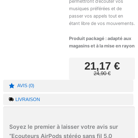
permettront d’écouter vos
musiques préférées et de
passer vos appels tout en
étant libre de vos mouvements.
Produit packagé : adapté aux
magasins et à la mise en rayon
Le
Le
21,17
€
prix
prix
24,90
€
initial
actuel
était :
est :
AVIS (0)
24,90 €
21,17 €
LIVRAISON
Soyez le premier à laisser votre avis sur
“Ecouteurs AirPods stéréo sans fil 5.0