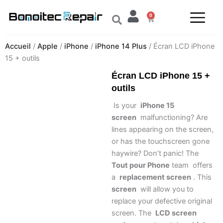
Aller
0
au
Panier
contenu
Accueil
/
Apple
/
iPhone
/
iPhone 14 Plus
/ Écran LCD iPhone
15 + outils
Écran LCD iPhone 15 +
outils
Is your
iPhone 15
screen
malfunctioning? Are
lines appearing on the screen,
or has the touchscreen gone
haywire? Don’t panic! The
Tout pour Phone
team offers
a
replacement screen
. This
screen
will allow you to
replace your defective original
screen. The
LCD screen