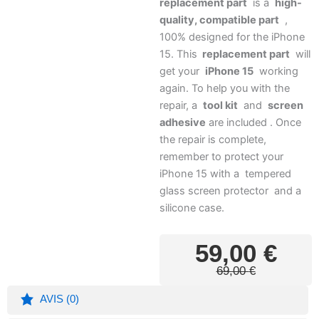
replacement part
is a
high-
quality, compatible part
,
100% designed for the iPhone
15. This
replacement part
will
get your
iPhone 15
working
again. To help you with the
repair, a
tool kit
and
screen
adhesive
are included . Once
the repair is complete,
remember to protect your
iPhone 15 with a
tempered
glass screen protector
and a
silicone case.
Le
Le
59,00
€
prix
prix
69,00
€
initial
actuel
était :
est :
AVIS (0)