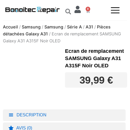
Aller
0
au
Panier
contenu
Accueil
/
Samsung
/
Samsung
/
Série A
/
A31
/
Pièces
détachées Galaxy A31
/ Ecran de remplacement SAMSUNG
Galaxy A31 A315F Noir OLED
Ecran de remplacement
SAMSUNG Galaxy A31
A315F Noir OLED
39,99
€
DESCRIPTION
AVIS (0)