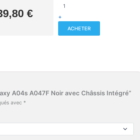
Bloc
39,80
€
Écran
+
LCD
Galaxy
ACHETER
A04s
A047F
Noir
avec
Châssis
Intégré
alaxy A04s A047F Noir avec Châssis Intégré”
iqués avec
*