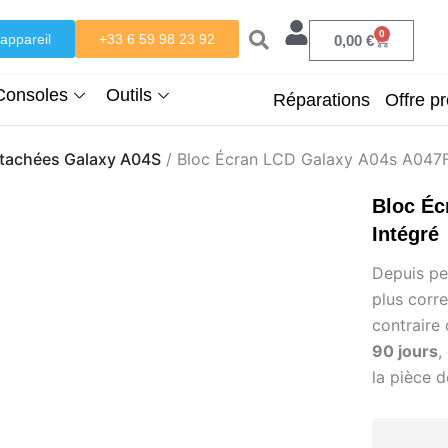
0
appareil
+33 6 59 98 23 92
Panier
0,00
€
Consoles
Outils
Réparations
Offre pr
étachées Galaxy A04S
/ Bloc Écran LCD Galaxy A04s A047F 
Bloc Éc
Intégré
Depuis pe
plus corr
contraire
90 jours
,
la pièce d