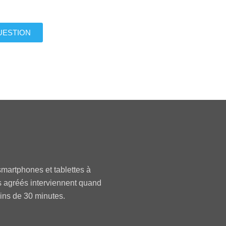
UESTION
martphones et tablettes à
s agréés interviennent quand
oins de 30 minutes.