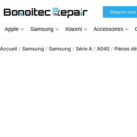
Aller
au
Réparer mon 
contenu
Apple
Samsung
Xiaomi
Accessoires
Accueil
/
Samsung
/
Samsung
/
Série A
/
A04S
/
Pièces d