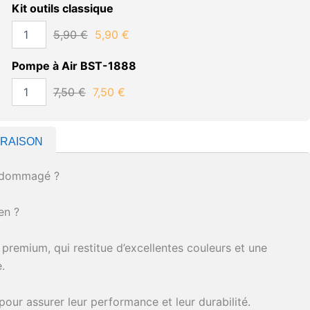
Kit outils classique
5,90
€
5,90
€
Pompe à Air BST-1888
7,50
€
7,50
€
VRAISON
endommagé ?
en ?
remium, qui restitue d’excellentes couleurs et une
.
our assurer leur performance et leur durabilité.