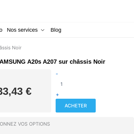
o
Nos services
Blog
ssis Noir
AMSUNG A20s A207 sur châssis Noir
quantité
-
de
Écran
33,43
€
SAMSUNG
+
A20s
A207
ACHETER
sur
châssis
Noir
IONNEZ VOS OPTIONS