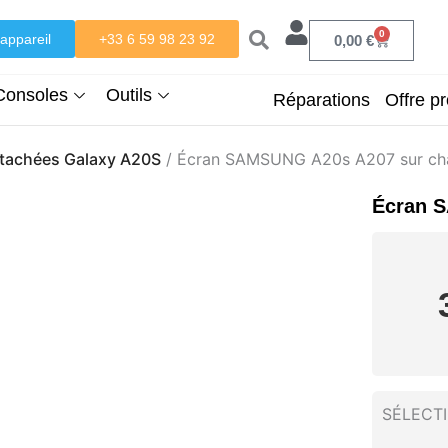
0
appareil
+33 6 59 98 23 92
Panier
0,00
€
Consoles
Outils
Réparations
Offre pr
étachées Galaxy A20S
/ Écran SAMSUNG A20s A207 sur châ
Écran S
SÉLECT