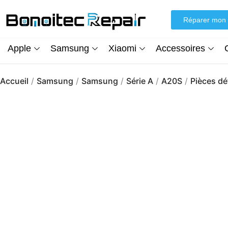
Aller
au
Réparer mon 
contenu
Apple
Samsung
Xiaomi
Accessoires
Accueil
/
Samsung
/
Samsung
/
Série A
/
A20S
/
Pièces d