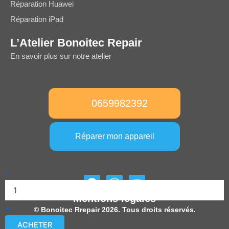
Réparation Huawei
Réparation iPad
L’Atelier Bonoitec Repair
En savoir plus sur notre atelier
0659982392
Réparer mon appareil
quantité
-
F
I
Y
de
a
n
o
Caméra
Mentions légales
c
s
u
arrière
+
e
t
t
© Bonoitec Rrepair 2026. Tous droits réservés.
iPhone
b
a
u
X
ACHETER