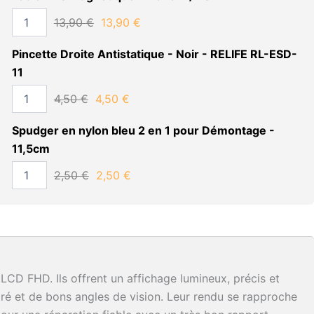
13,90
€
13,90
€
Pincette Droite Antistatique - Noir - RELIFE RL-ESD-
11
4,50
€
4,50
€
Spudger en nylon bleu 2 en 1 pour Démontage -
11,5cm
2,50
€
2,50
€
LCD FHD. Ils offrent un affichage lumineux, précis et
ré et de bons angles de vision. Leur rendu se rapproche