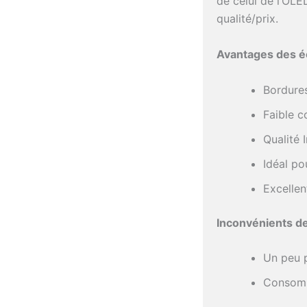
de celui de l’OLE
qualité/prix.
Avantages des é
Bordures
Faible 
Qualité
Idéal po
Excellen
Inconvénients de
Un peu 
Consomm