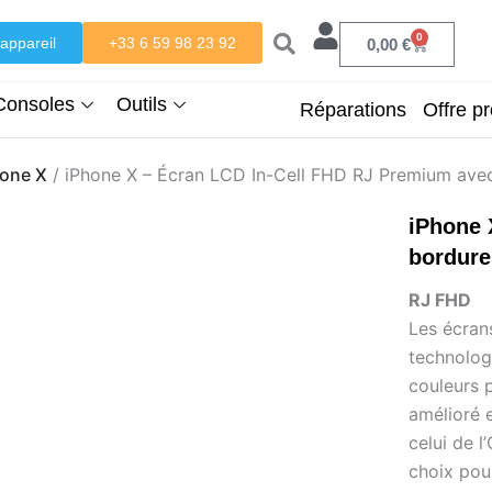
0
appareil
+33 6 59 98 23 92
Panier
0,00
€
Consoles
Outils
Réparations
Offre pr
hone X
/ iPhone X – Écran LCD In-Cell FHD RJ Premium avec
iPhone 
bordure
RJ FHD
Les écran
technologi
couleurs 
amélioré 
celui de l
choix pou