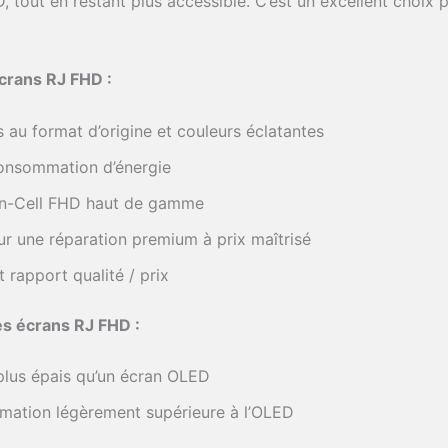
D, tout en restant plus accessible. C’est un excellent choix
crans RJ FHD :
 au format d’origine et couleurs éclatantes
consommation d’énergie
 In-Cell FHD haut de gamme
ur une réparation premium à prix maîtrisé
t rapport qualité / prix
s écrans RJ FHD :
plus épais qu’un écran OLED
ation légèrement supérieure à l’OLED