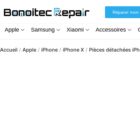
Aller
au
Réparer mon 
contenu
Apple
Samsung
Xiaomi
Accessoires
Accueil
/
Apple
/
iPhone
/
iPhone X
/
Pièces détachées iP