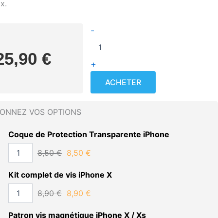
x.
quantité
-
de
iPhone
25,90
€
X
+
–
Écran
ACHETER
LCD
In-
Cell
IONNEZ VOS OPTIONS
FHD
RJ
Coque de Protection Transparente iPhone
Premium
avec
8,50
€
8,50
€
bordures
d’origine
Kit complet de vis iPhone X
8,90
€
8,90
€
Patron vis magnétique iPhone X / Xs