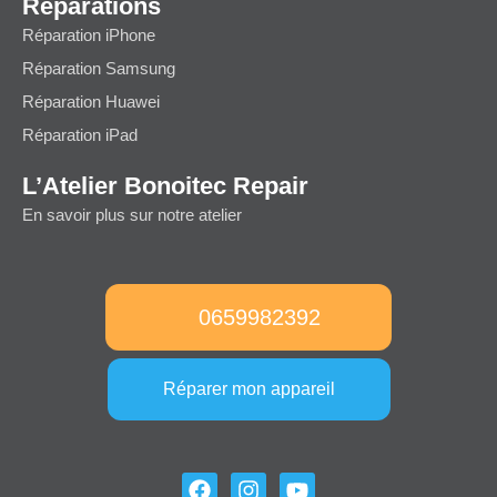
Réparations
Réparation iPhone
Réparation Samsung
Réparation Huawei
Réparation iPad
L’Atelier Bonoitec Repair
En savoir plus sur notre atelier
0659982392
Réparer mon appareil
F
I
Y