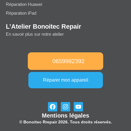
Réparation Huawei
Réparation iPad
L’Atelier Bonoitec Repair
En savoir plus sur notre atelier
0659982392
Réparer mon appareil
F
I
Y
a
n
o
Mentions légales
c
s
u
e
t
t
© Bonoitec Rrepair 2026. Tous droits réservés.
b
a
u