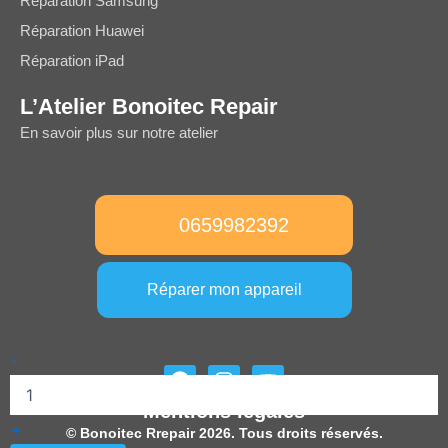
Réparation Samsung
Réparation Huawei
Réparation iPad
L’Atelier Bonoitec Repair
En savoir plus sur notre atelier
0659982392
Réparer mon appareil
quantité
-
F
I
Y
de
a
n
o
Ecran
Mentions légales
c
s
u
OLED
+
e
t
t
© Bonoitec Rrepair 2026. Tous droits réservés.
Noir