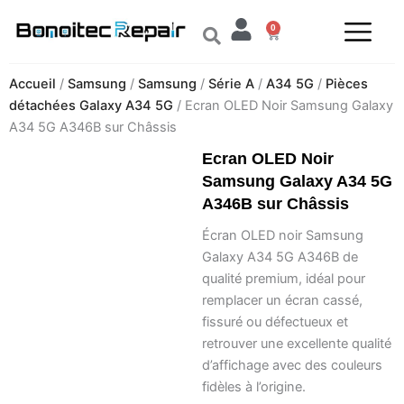
Aller
0
au
Panier
contenu
Accueil
/
Samsung
/
Samsung
/
Série A
/
A34 5G
/
Pièces
détachées Galaxy A34 5G
/ Ecran OLED Noir Samsung Galaxy
A34 5G A346B sur Châssis
Ecran OLED Noir
Samsung Galaxy A34 5G
A346B sur Châssis
Écran OLED noir Samsung
Galaxy A34 5G A346B de
qualité premium, idéal pour
remplacer un écran cassé,
fissuré ou défectueux et
retrouver une excellente qualité
d’affichage avec des couleurs
fidèles à l’origine.