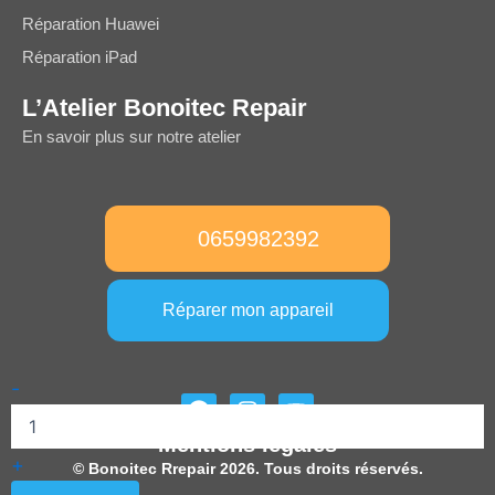
Réparation Huawei
Réparation iPad
L’Atelier Bonoitec Repair
En savoir plus sur notre atelier
0659982392
Réparer mon appareil
quantité
-
F
I
Y
de
a
n
o
Écran
Mentions légales
c
s
u
de
+
e
t
t
© Bonoitec Rrepair 2026. Tous droits réservés.
remplacement
b
a
u
SAMSUNG