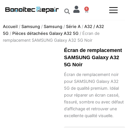
Aller
0
au
Panier
contenu
Accueil
/
Samsung
/
Samsung
/
Série A
/
A32 / A32
5G
/
Pièces détachées Galaxy A32 5G
/ Écran de
remplacement SAMSUNG Galaxy A32 5G Noir
Écran de remplacement
SAMSUNG Galaxy A32
5G Noir
Écran de remplacement noir
pour SAMSUNG Galaxy A32
5G de qualité premium. Idéal
pour réparer un écran cassé,
fissuré, sombre ou avec défaut
d’affichage et retrouver une
excellente qualité visuelle.