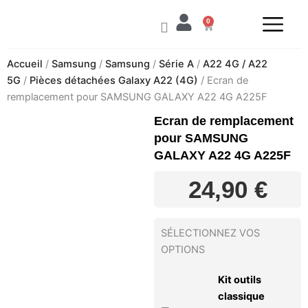
Aller
0
au
Panier
contenu
Accueil
/
Samsung
/
Samsung
/
Série A
/
A22 4G / A22
5G
/
Pièces détachées Galaxy A22 (4G)
/ Ecran de
remplacement pour SAMSUNG GALAXY A22 4G A225F
Ecran de remplacement
pour SAMSUNG
GALAXY A22 4G A225F
24,90
€
SÉLECTIONNEZ VOS
OPTIONS
Kit outils
classique