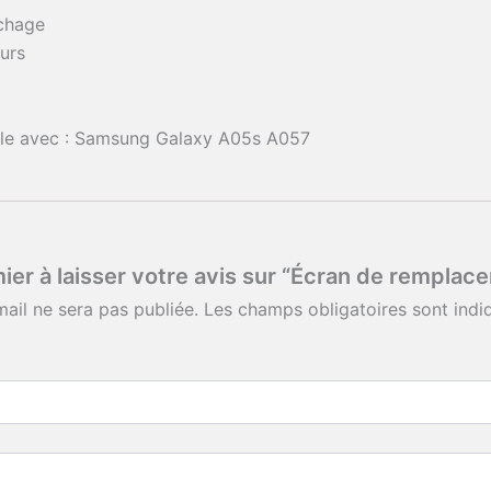
ichage
urs
ble avec : Samsung Galaxy A05s A057
mier à laisser votre avis sur “Écran de remp
ail ne sera pas publiée.
Les champs obligatoires sont ind