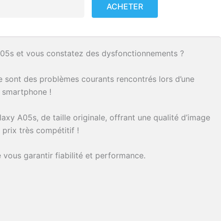
pour
ACHETER
Samsung
GALAXY
A05S
05s et vous constatez des dysfonctionnements ?
re sont des problèmes courants rencontrés lors d’une
e smartphone !
A05s, de taille originale, offrant une qualité d’image
 prix très compétitif !
vous garantir fiabilité et performance.