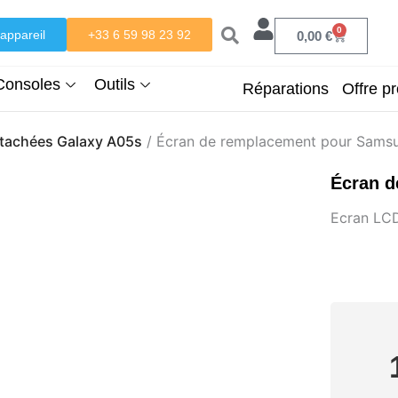
0
appareil
+33 6 59 98 23 92
Panier
0,00
€
Consoles
Outils
Réparations
Offre pr
étachées Galaxy A05s
/ Écran de remplacement pour Sam
Écran 
Ecran L