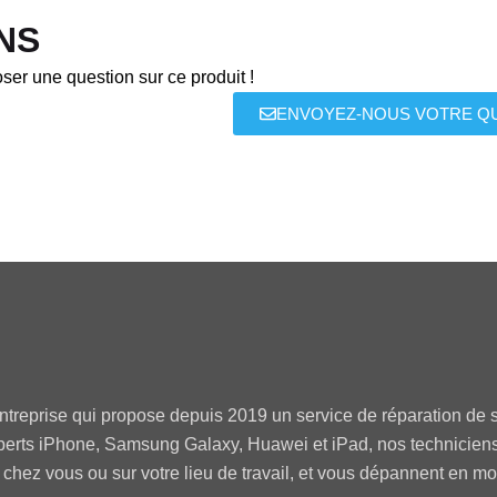
NS
ser une question sur ce produit !
ENVOYEZ-NOUS VOTRE Q
ntreprise qui propose depuis 2019 un service de réparation de s
perts iPhone, Samsung Galaxy, Huawei et iPad, nos technicien
 chez vous ou sur votre lieu de travail, et vous dépannent en m