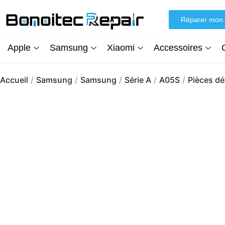
Aller
au
Réparer mon 
contenu
Apple
Samsung
Xiaomi
Accessoires
Accueil
/
Samsung
/
Samsung
/
Série A
/
A05S
/
Pièces d