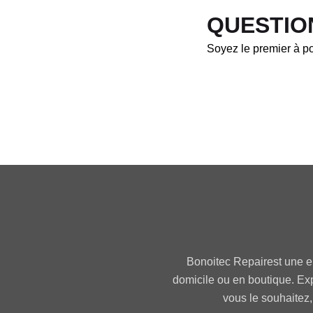
QUESTIO
Soyez le premier à po
Bonoitec Repairest une e
domicile ou en boutique. Ex
vous le souhaitez,