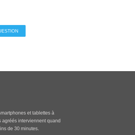
UESTION
martphones et tablettes à
s agréés interviennent quand
oins de 30 minutes.