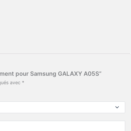
lacement pour Samsung GALAXY A05S”
iqués avec
*