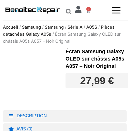
Aller
0
au
Panier
contenu
Accueil
/
Samsung
/
Samsung
/
Série A
/
A05S
/
Pièces
détachées Galaxy A05s
/ Écran Samsung Galaxy OLED sur
châssis A05s A057 – Noir Original
Écran Samsung Galaxy
OLED sur châssis A05s
A057 – Noir Original
27,99
€
DESCRIPTION
AVIS (0)