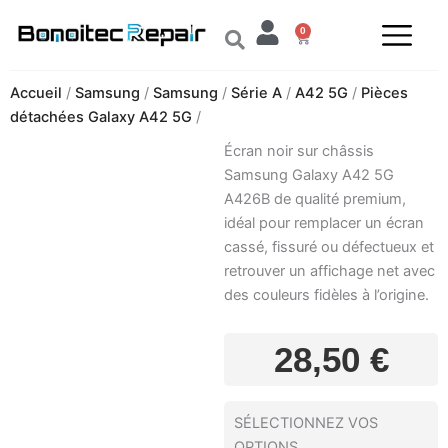
Aller
0
au
Panier
contenu
Accueil
/
Samsung
/
Samsung
/
Série A
/
A42 5G
/
Pièces
détachées Galaxy A42 5G
/
Écran noir sur châssis
Samsung Galaxy A42 5G
A426B de qualité premium,
idéal pour remplacer un écran
cassé, fissuré ou défectueux et
retrouver un affichage net avec
des couleurs fidèles à l’origine.
28,50
€
SÉLECTIONNEZ VOS
OPTIONS