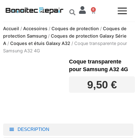
Aller
0
au
Panier
contenu
Accueil
/
Accesoires
/
Coques de protection
/
Coques de
protection Samsung
/
Coques de protection Galaxy Série
A
/
Coques et étuis Galaxy A32
/ Coque transparente pour
Samsung A32 4G
Coque transparente
pour Samsung A32 4G
9,50
€
DESCRIPTION