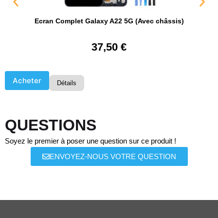
Ecran Complet Galaxy A22 5G (Avec châssis)
É
37,50
€
Acheter
Détails
QUESTIONS
Soyez le premier à poser une question sur ce produit !
ENVOYEZ-NOUS VOTRE QUESTION