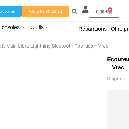
0
appareil
+33 6 59 98 23 92
Panier
0,00
€
Consoles
Outils
Réparations
Offre pr
Kit Main Libre Lightning Bluetooth Pop-ups – Vrac
Ecouteu
– Vrac
Disponibili