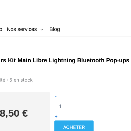
o
Nos services
Blog
rs Kit Main Libre Lightning Bluetooth Pop-ups
quantité
té :
5 en stock
de
Ecouteurs
-
Kit
Main
Libre
8,50
€
Lightning
+
Bluetooth
Pop-
ACHETER