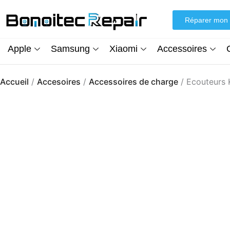
Aller
au
Réparer mon 
contenu
Apple
Samsung
Xiaomi
Accessoires
Accueil
/
Accesoires
/
Accessoires de charge
/ Ecouteurs 