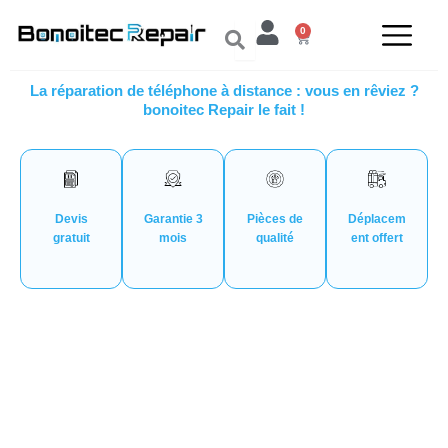
Aller
0
au
Panier
contenu
La réparation de téléphone à distance : vous en rêviez ?
bonoitec Repair le fait !
Devis
Garantie 3
Pièces de
Déplacem
gratuit
mois
qualité
ent offert