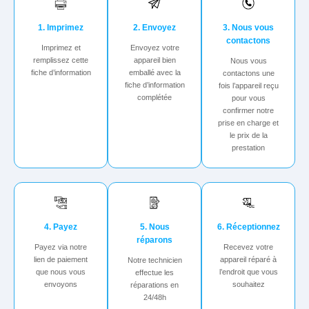
1. Imprimez
2. Envoyez
3. Nous vous
contactons
Imprimez et
Envoyez votre
remplissez cette
appareil bien
Nous vous
fiche d’information
emballé avec la
contactons une
fiche d’information
fois l’appareil reçu
complétée
pour vous
confirmer notre
prise en charge et
le prix de la
prestation
4. Payez
5. Nous
6. Réceptionnez
réparons
Payez via notre
Recevez votre
lien de paiement
appareil réparé à
Notre technicien
que nous vous
l’endroit que vous
effectue les
envoyons
souhaitez
réparations en
24/48h