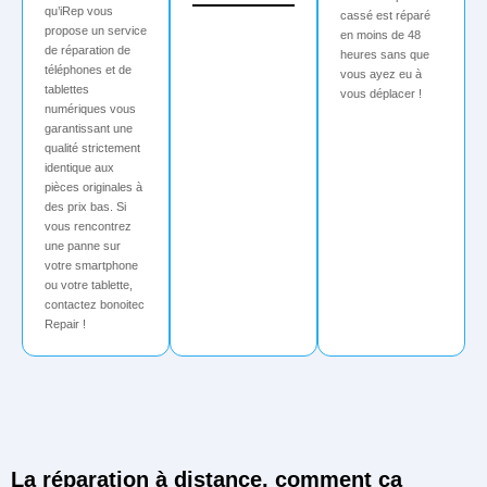
qu’iRep vous
cassé est réparé
propose un service
en moins de 48
de réparation de
heures sans que
téléphones et de
vous ayez eu à
tablettes
vous déplacer !
numériques vous
garantissant une
qualité strictement
identique aux
pièces originales à
des prix bas. Si
vous rencontrez
une panne sur
votre smartphone
ou votre tablette,
contactez bonoitec
Repair !
La réparation à distance, comment ça