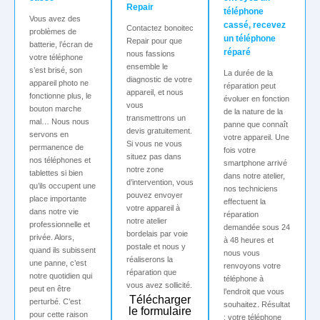
Repair
téléphone
Vous avez des
cassé, recevez
Contactez bonoitec
problèmes de
un téléphone
Repair pour que
batterie, l’écran de
réparé
nous fassions
votre téléphone
ensemble le
s’est brisé, son
La durée de la
diagnostic de votre
appareil photo ne
réparation peut
appareil, et nous
fonctionne plus, le
évoluer en fonction
vous
bouton marche
de la nature de la
transmettrons un
mal… Nous nous
panne que connaît
devis gratuitement.
servons en
votre appareil. Une
Si vous ne vous
permanence de
fois votre
situez pas dans
nos téléphones et
smartphone arrivé
notre zone
tablettes si bien
dans notre atelier,
d’intervention, vous
qu’ils occupent une
nos techniciens
pouvez envoyer
place importante
effectuent la
votre appareil à
dans notre vie
réparation
notre atelier
professionnelle et
demandée sous 24
bordelais par voie
privée. Alors,
à 48 heures et
postale et nous y
quand ils subissent
nous vous
réaliserons la
une panne, c’est
renvoyons votre
réparation que
notre quotidien qui
téléphone à
vous avez sollicité.
peut en être
l’endroit que vous
Télécharger
perturbé. C’est
souhaitez. Résultat
le formulaire
pour cette raison
: votre téléphone