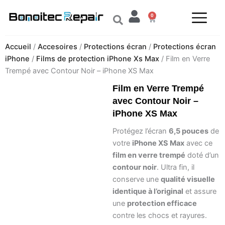
Aller
0
au
Panier
contenu
Accueil
/
Accesoires
/
Protections écran
/
Protections écran
iPhone
/
Films de protection iPhone Xs Max
/ Film en Verre
Trempé avec Contour Noir – iPhone XS Max
Film en Verre Trempé
avec Contour Noir –
iPhone XS Max
Protégez l’écran
6,5 pouces
de
votre
iPhone XS Max
avec ce
film en verre trempé
doté d’un
contour noir
. Ultra fin, il
conserve une
qualité visuelle
identique à l’original
et assure
une
protection efficace
contre les chocs et rayures.