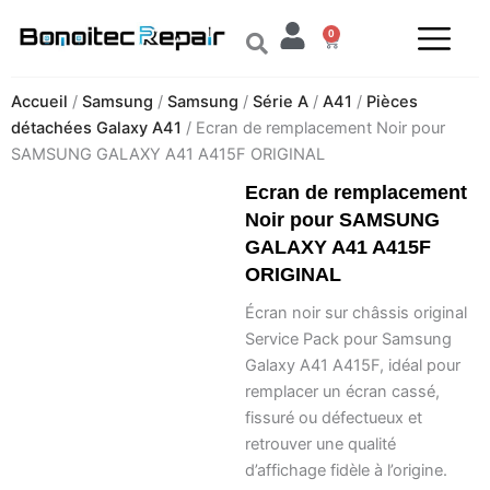
Aller
0
au
Panier
contenu
Accueil
/
Samsung
/
Samsung
/
Série A
/
A41
/
Pièces
détachées Galaxy A41
/ Ecran de remplacement Noir pour
SAMSUNG GALAXY A41 A415F ORIGINAL
Ecran de remplacement
Noir pour SAMSUNG
GALAXY A41 A415F
ORIGINAL
Écran noir sur châssis original
Service Pack pour Samsung
Galaxy A41 A415F, idéal pour
remplacer un écran cassé,
fissuré ou défectueux et
retrouver une qualité
d’affichage fidèle à l’origine.