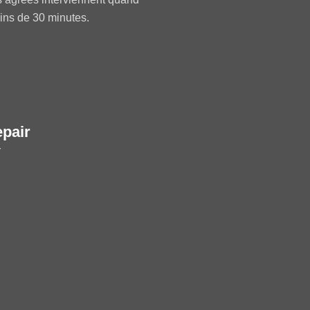
oins de 30 minutes.
epair
r