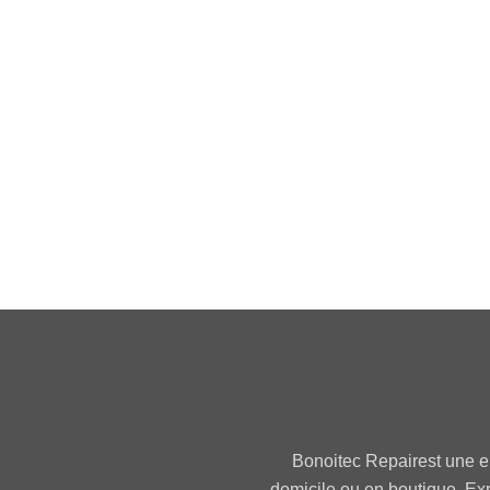
Écran iPhone 13 Soft OLED – avec
support IC Change
65,50
€
Soft Oled
Écran Soft OLED pour iPhone 11
Pro
58,50
€
Bonoitec Repairest une e
domicile ou en boutique. Ex