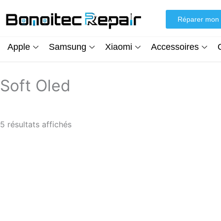
Aller
au
Réparer mon 
contenu
Apple
Samsung
Xiaomi
Accessoires
Soft Oled
5 résultats affichés
Soft Oled
Soft Oled