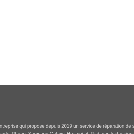
Ecran iPhone 14 OLED
Écran iPhone 16 S
64,50
€
Haute Qualité +
98,90
€
ntreprise qui propose depuis 2019 un service de réparation de s
perts iPhone, Samsung Galaxy, Huawei et iPad, nos technicien