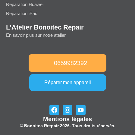
Réparation Huawei
Réparation iPad
L’Atelier Bonoitec Repair
En savoir plus sur notre atelier
0659982392
Réparer mon appareil
F
I
Y
a
n
o
Mentions légales
c
s
u
e
t
t
© Bonoitec Rrepair 2026. Tous droits réservés.
b
a
u