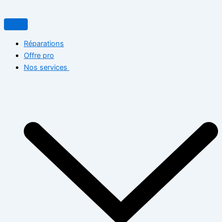
Search...
Aller
au
contenu
Réparations
Offre pro
Nos services