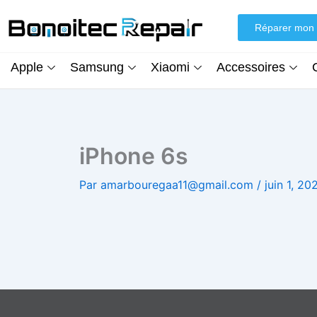
Aller
au
Réparer mon 
contenu
Apple
Samsung
Xiaomi
Accessoires
iPhone 6s
Par
amarbouregaa11@gmail.com
/
juin 1, 20