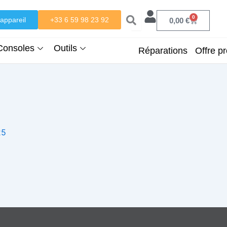
0
appareil
+33 6 59 98 23 92
Panier
0,00
€
Consoles
Outils
Réparations
Offre pr
25