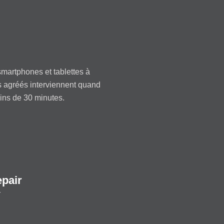
martphones et tablettes à
s agréés interviennent quand
oins de 30 minutes.
epair
r