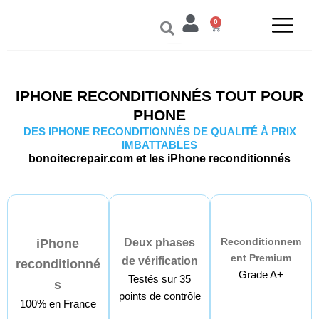
Aller
0
au
Panier
contenu
IPHONE RECONDITIONNÉS TOUT POUR
PHONE
DES IPHONE RECONDITIONNÉS DE QUALITÉ À PRIX
IMBATTABLES
bonoitecrepair.com et les iPhone reconditionnés
Reconditionnem
iPhone
Deux phases
ent Premium
de vérification
reconditionné
Grade A+
Testés sur 35
s
points de contrôle
100% en France